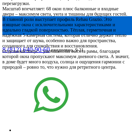
перезагрузки.
Масштаб впечатляет: 68 окон плюс балконные и входные
двери – максимум света, уюта и тишины для будущих гостей.
В главной роли выступает профиль Rehau Grazio. Это
изящные окна с исключительными характеристиками и
идеально гладкой поверхностью. Тёплая, герметичная и
надёжная 5-камерная система, которая отлично держит тепло
и защищает от шума, особенно важно для пространства,
созданного для спокойствия и восстановления.
8 (812) 640-90-60
ежедневно, 9-21
Отдельный бонус – уменьшенная высота рамы, благодаря
которой окна пропускают максимум дневного света. А значит,
в доме будет много воздуха, солнца и ощущения гармонии с
природой – ровно то, что нужно для ретритного центра.