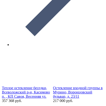
Теплое остекление беседки,
Остекление входной группы в
З
Всеволожский р-н, Касимово
Мурино, Воронцовский
п
п. , КП Савоя, Весенняя ул.
бульвар, д. 23/11
П
357 368 руб.
217 000 руб.
6