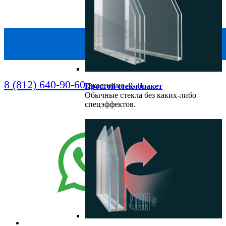
8 (812) 640-90-60
ежедневно, 9-21
Простой стеклопакет
Обычные стекла без каких-либо
спецэффектов.