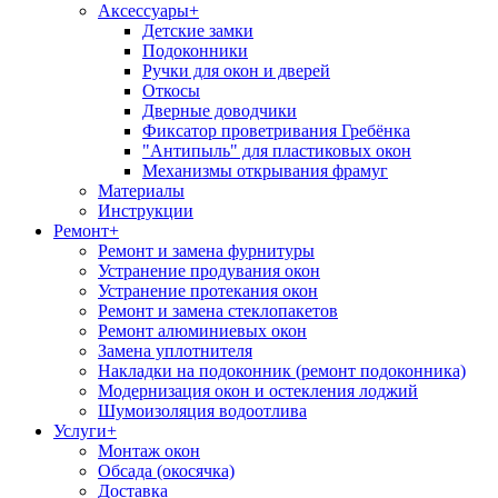
Аксессуары
+
Детские замки
Подоконники
Ручки для окон и дверей
Откосы
Дверные доводчики
Фиксатор проветривания Гребёнка
"Антипыль" для пластиковых окон
Механизмы открывания фрамуг
Материалы
Инструкции
Ремонт
+
Ремонт и замена фурнитуры
Устранение продувания окон
Устранение протекания окон
Ремонт и замена стеклопакетов
Ремонт алюминиевых окон
Замена уплотнителя
Накладки на подоконник (ремонт подоконника)
Модернизация окон и остекления лоджий
Шумоизоляция водоотлива
Услуги
+
Монтаж окон
Обсада (окосячка)
Доставка