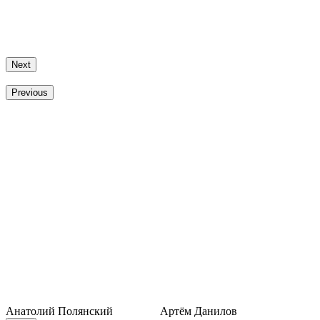
Next
Previous
Анатолий Полянский
Артём Данилов
Е