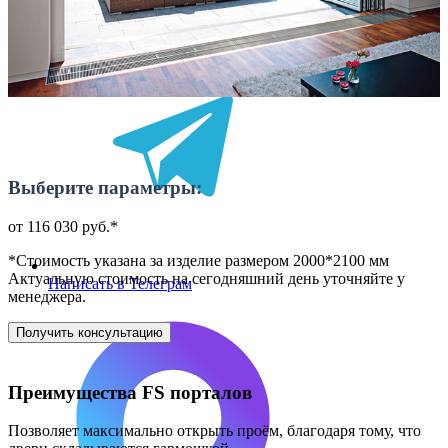
Написать в Вотсап
Выберите параметры:
от 116 030 руб.*
*Стоимость указана за изделие размером 2000*2100 мм
Актуальную стоимость на сегодняшний день уточняйте у
Написать в Телеграм
менеджера.
Получить консультацию
Преимущества FS порталов
Позволяет максимально открыть проём, благодаря тому, что