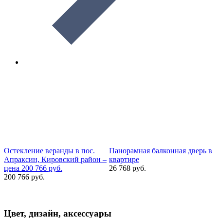
Остекление веранды в пос.
Панорамная балконная дверь в
F
Апраксин, Кировский район –
квартире
б
цена 200 766 руб.
26 768 руб.
7
200 766 руб.
Цвет, дизайн, аксессуары