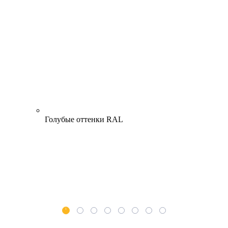
Голубые оттенки RAL
1
2
3
4
5
6
7
8