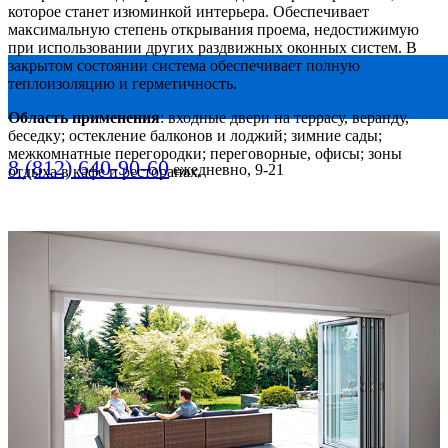
которое станет изюминкой интерьера. Обеспечивает
максимальную степень открывания проема, недостижимую
при использовании других раздвижных оконных систем. В
закрытом состоянии система обеспечивает полную
теплоизоляцию и герметичность.
Область применения
: входные двери на террасу, веранду,
беседку; остекление балконов и лоджий; зимние сады;
межкомнатные перегородки; переговорные, офисы; зоны
8 (812) 640-90-60
ежедневно, 9-21
отдыха в кафе и ресторанах.