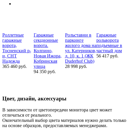
Роллетные
Гаражные
Рольставни в
Гаражные
В
гаражные
секционные
паркинге
рольворота
и
ворота,
ворота.
жилого дома на
подъемные в
Т
Тосненский р-
Колпино,
ул. Катерников,
частный дом
н, СНТ
Новая Ижора,
д. 10, к. 1 (ЖК
56 417 руб.
Надежда
Кобринская
Duderhof Club)
7
365 460 руб.
улица
28 998 руб.
94 350 руб.
Цвет, дизайн, аксессуары
В зависимости от цветопередачи монитора цвет может
отличаться от реального.
Окончательный выбор цвета материалов нужно делать только
на основе образцов, предоставляемых менеджерами.