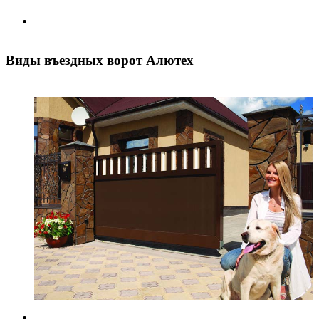
Виды въездных ворот Алютех
Э
п
з
э
л
и
р