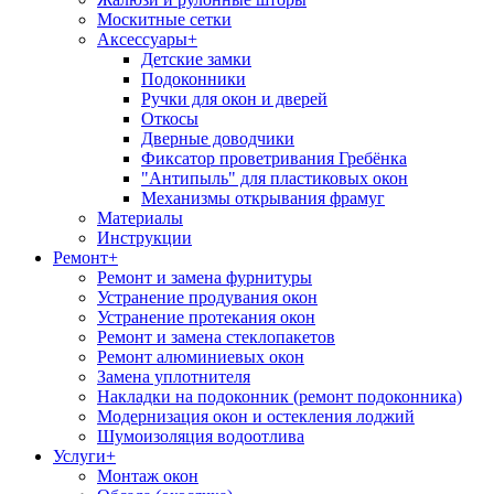
Москитные сетки
Аксессуары
+
Детские замки
Подоконники
Ручки для окон и дверей
Откосы
Дверные доводчики
Фиксатор проветривания Гребёнка
"Антипыль" для пластиковых окон
Механизмы открывания фрамуг
Материалы
Инструкции
Ремонт
+
Ремонт и замена фурнитуры
Устранение продувания окон
Устранение протекания окон
Ремонт и замена стеклопакетов
Ремонт алюминиевых окон
Замена уплотнителя
Накладки на подоконник (ремонт подоконника)
Модернизация окон и остекления лоджий
Шумоизоляция водоотлива
Услуги
+
Монтаж окон