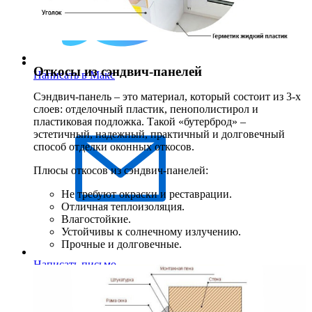
Откосы из сэндвич-панелей
Написать в Макс
Сэндвич-панель – это материал, который состоит из 3-х
слоев: отделочный пластик, пенополистирол и
пластиковая подложка. Такой «бутерброд» –
эстетичный, надежный, практичный и долговечный
способ отделки оконных откосов.
Плюсы откосов из сэндвич-панелей:
Не требуют окраски и реставрации.
Отличная теплоизоляция.
Влагостойкие.
Устойчивы к солнечному излучению.
Прочные и долговечные.
Написать письмо