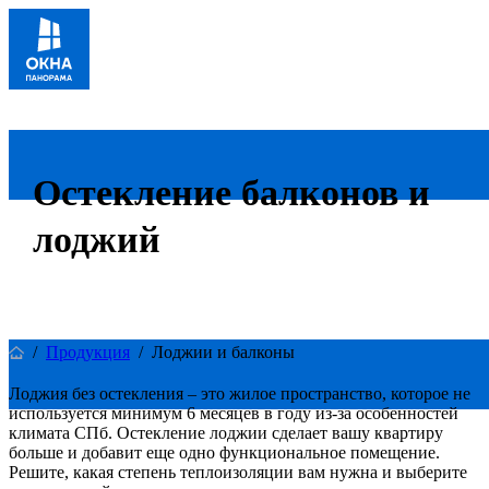
Остекление балконов и
лоджий
/
Продукция
/
Лоджии и балконы
Лоджия
без
остекления
–
это
жилое
пространство
,
которое
не
используется
минимум
6
месяцев
в
году
из
-
за
особенностей
климата
СПб
.
Остекление
лоджии
сделает
вашу
квартиру
больше
и
добавит
еще
одно
функциональное
помещение
.
Решите
,
какая
степень
теплоизоляции
вам
нужна
и
выберите