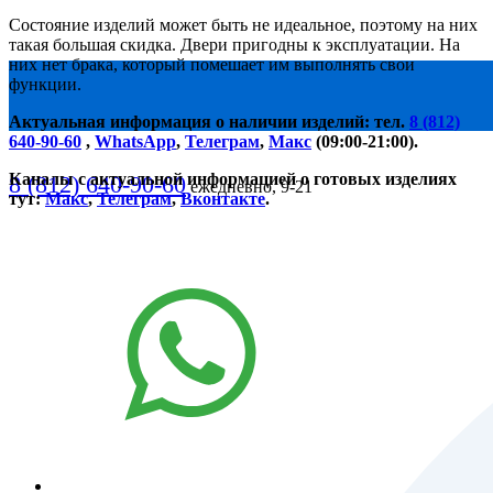
Состояние изделий может быть не идеальное, поэтому на них
такая большая скидка. Двери пригодны к эксплуатации. На
них нет брака, который помешает им выполнять свои
функции.
Актуальная информация о наличии изделий: тел.
8 (812)
640-90-60
,
WhatsApp
,
Телеграм
,
Макс
(09:00-21:00).
Каналы с актуальной информацией о готовых изделиях
8 (812) 640-90-60
ежедневно, 9-21
тут:
Макс
,
Телеграм
,
Вконтакте
.