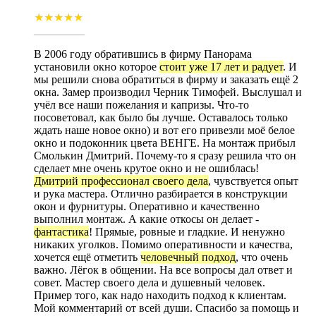
★★★★★
_________
В 2006 году обратившись в фирму Панорама
установили окно которое
стоит уже 17 лет и радует
. И
мы решили снова обратиться в фирму и заказать ещё 2
окна. Замер производил Черник Тимофей. Выслушал и
учёл все наши пожелания и капризы. Что-то
посоветовал, как было бы лучше. Оставалось только
ждать наше новое окно) и вот его привезли моё белое
окно и подоконник цвета ВЕНГЕ. На монтаж прибыл
Смолькин Дмитрий. Почему-то я сразу решила что он
сделает мне очень крутое окно и не ошиблась!
Дмитрий профессионал своего дела
, чувствуется опыт
и рука мастера. Отлично разбирается в конструкции
окон и фурнитуры. Оперативно и качественно
выполнил монтаж. А какие откосы он делает -
фантастика
! Прямые, ровные и гладкие. И ненужно
никаких уголков. Помимо оперативности и качества,
хочется ещё отметить
человечный подход
, что очень
важно. Лёгок в общении. На все вопросы дал ответ и
совет. Мастер своего дела и душевный человек.
Пример того, как надо находить подход к клиентам.
Мой комментарий от всей души. Спасибо за помощь и