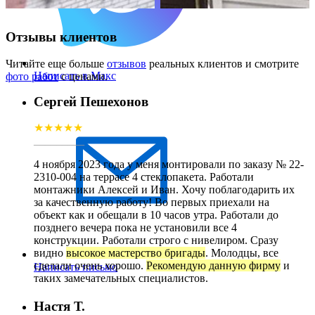
Отзывы клиентов
Читайте еще больше
отзывов
реальных клиентов и смотрите
Написать в Макс
фото работ
с ценами.
Сергей Пешехонов
★★★★★
_________
4 ноября 2023 года у меня монтировали по заказу № 22-
2310-004 на террасе 4 стеклопакета. Работали
монтажники Алексей и Иван. Хочу поблагодарить их
за качественную работу! Во первых приехали на
объект как и обещали в 10 часов утра. Работали до
позднего вечера пока не установили все 4
конструкции. Работали строго с нивелиром. Сразу
видно
высокое мастерство бригады
. Молодцы, все
сделали очень хорошо.
Рекомендую данную фирму
и
Написать письмо
таких замечательных специалистов.
Настя Т.