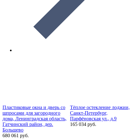
Пластиковые окна и дверь со
Тёплое остекление лоджии,
М
шпросами для загородного
Санкт-Петербург,
з
дома, Ленинградская область,
Парфёновская ул., д.9
Л
Гатчинский район, дер.
165 034 руб.
У
Большево
2
680 061 руб.