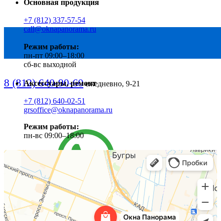
Основная продукция
+7 (812) 337-57-54
call@oknapanorama.ru
Режим работы:
пн-пт 09:00–18:00
сб-вс выходной
8 (812) 640-90-60
Аксессуары, ремонт
ежедневно, 9-21
+7 (812) 640-02-51
grsoffice@oknapanorama.ru
Режим работы:
пн-вс 09:00–18:00