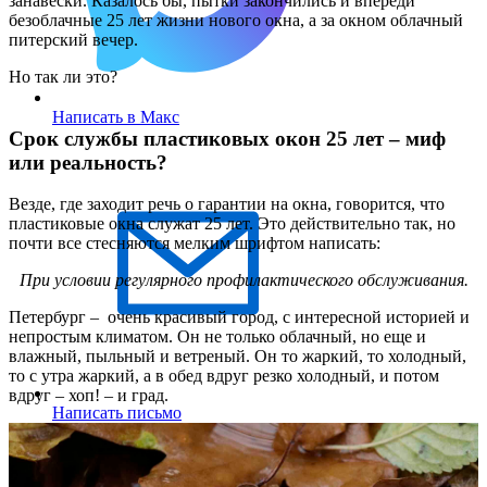
занавески. Казалось бы, пытки закончились и впереди
безоблачные 25 лет жизни нового окна, а за окном облачный
питерский вечер.
Но так ли это?
Написать в Макс
Срок службы пластиковых окон 25 лет – миф
или реальность?
Везде, где заходит речь о гарантии на окна, говорится, что
пластиковые окна служат 25 лет. Это действительно так, но
почти все стесняются мелким шрифтом написать:
При условии регулярного профилактического обслуживания.
Петербург – очень красивый город, с интересной историей и
непростым климатом. Он не только облачный, но еще и
влажный, пыльный и ветреный. Он то жаркий, то холодный,
то с утра жаркий, а в обед вдруг резко холодный, и потом
вдруг – хоп! – и град.
Написать письмо