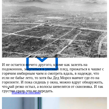
Написать в Макс
И не остается ничего другого, кроме как залезть на
подоконник, закутаться в уютный плед, прижаться к чашке с
горячим имбирным чаем и смотреть вдаль, в надежде, что
если не бабье лето, то хотя бы Дед Мороз маячит где-то на
горизонте. И пока сидишь у окна, можно вдруг обнаружить,
что чай резко остыл, а волосы шевелятся от сквозняка. И так
грустно сразу, что не передать.
Написать письмо