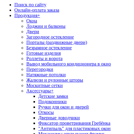
Поиск по сайту
Онлайн-оплата заказа
Продукция
+
Окна
Лоджии и балконы
Двери
Загородное остекление
Порталы (раздвижные двери)
Безрамное остекление
Готовые изделия
Роллеты и ворота
Вывод мобильного кондиционера в окно
Перегородки
Натяжные потолки
Жалюзи и рулонные шторы
Москитные сетки
Аксессуары
+
Детские замки
Подоконники
Ручки для окон и дверей
Откосы
Дверные доводчики
Фиксатор проветривания Гребёнка
"Антипыль" для пластиковых окон
Механизмы открывания фрамуг