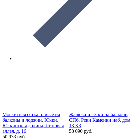
Москитная сетка плиссе на
Жалюзи и сетки на балконе,
М
балконы и лоджии, Юкки,
СПб, Реки Каменки наб, дом
б
Юккинская долина, Липовая
13 К3
Р
аллея, д. 16
58 090 руб.
2
50 933 руб.