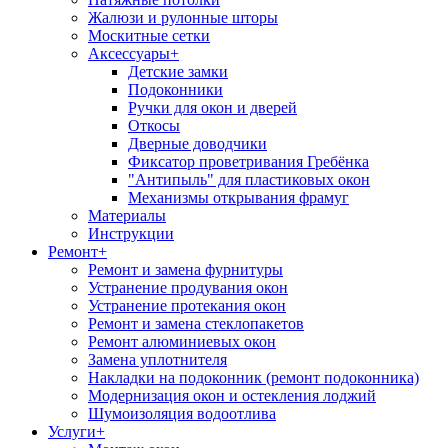
Жалюзи и рулонные шторы
Москитные сетки
Аксессуары
+
Детские замки
Подоконники
Ручки для окон и дверей
Откосы
Дверные доводчики
Фиксатор проветривания Гребёнка
"Антипыль" для пластиковых окон
Механизмы открывания фрамуг
Материалы
Инструкции
Ремонт
+
Ремонт и замена фурнитуры
Устранение продувания окон
Устранение протекания окон
Ремонт и замена стеклопакетов
Ремонт алюминиевых окон
Замена уплотнителя
Накладки на подоконник (ремонт подоконника)
Модернизация окон и остекления лоджий
Шумоизоляция водоотлива
Услуги
+