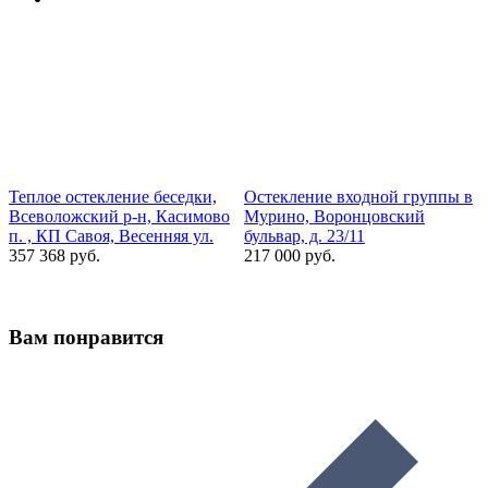
Теплое остекление беседки,
Остекление входной группы в
З
Всеволожский р-н, Касимово
Мурино, Воронцовский
п
п. , КП Савоя, Весенняя ул.
бульвар, д. 23/11
П
357 368 руб.
217 000 руб.
6
Вам понравится