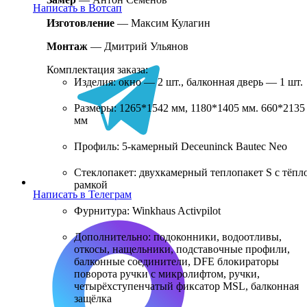
Написать в Вотсап
Изготовление
—
Максим Кулагин
Монтаж
—
Дмитрий Ульянов
Комплектация заказа:
Изделия: окно — 2 шт., балконная дверь — 1 шт.
Размеры: 1265*1542 мм, 1180*1405 мм. 660*2135
мм
Профиль: 5-камерный Deceuninck Bautec Neo
Стеклопакет: двухкамерный теплопакет S с тёпл
рамкой
Написать в Телеграм
Фурнитура: Winkhaus Activpilot
Дополнительно: подоконники, водоотливы,
откосы, нащельники, подставочные профили,
балконные соединители, DFE блокираторы
поворота ручки с микролифтом, ручки,
четырёхступенчатый фиксатор MSL, балконная
защёлка