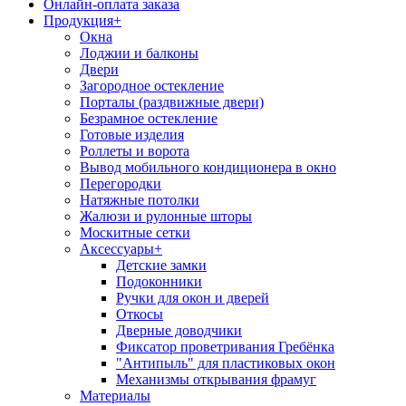
Онлайн-оплата заказа
Продукция
+
Окна
Лоджии и балконы
Двери
Загородное остекление
Порталы (раздвижные двери)
Безрамное остекление
Готовые изделия
Роллеты и ворота
Вывод мобильного кондиционера в окно
Перегородки
Натяжные потолки
Жалюзи и рулонные шторы
Москитные сетки
Аксессуары
+
Детские замки
Подоконники
Ручки для окон и дверей
Откосы
Дверные доводчики
Фиксатор проветривания Гребёнка
"Антипыль" для пластиковых окон
Механизмы открывания фрамуг
Материалы