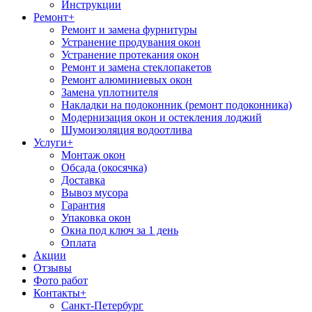
Инструкции
Ремонт
+
Ремонт и замена фурнитуры
Устранение продувания окон
Устранение протекания окон
Ремонт и замена стеклопакетов
Ремонт алюминиевых окон
Замена уплотнителя
Накладки на подоконник (ремонт подоконника)
Модернизация окон и остекления лоджий
Шумоизоляция водоотлива
Услуги
+
Монтаж окон
Обсада (окосячка)
Доставка
Вывоз мусора
Гарантия
Упаковка окон
Окна под ключ за 1 день
Оплата
Акции
Отзывы
Фото работ
Контакты
+
Санкт-Петербург