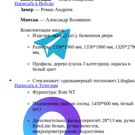
Написать в Вотсап
Замер
— Роман Андреев
Монтаж
— Александр Вохмянин
Комплектация заказа:
Изделия: окно (2 шт.), балконная дверь
Размеры: 1330*1960 мм, 1330*1960 мм, 1320*279
мм,
Профиль: дерево (сосна 3 категория), окраска в
белый цвет
Стеклопакет: однокамерный теплопакет Lifeglass
Написать в Телеграм
Фурнитура: Roto NT
Подоконник: массив сосны, 1450*600 мм, белый 
шт.)
Дополнительно: фальш-переплёт 28*13 мм, ручк
RotoLine белые, ручка-лепесток,
микропроветривание, водоотливы