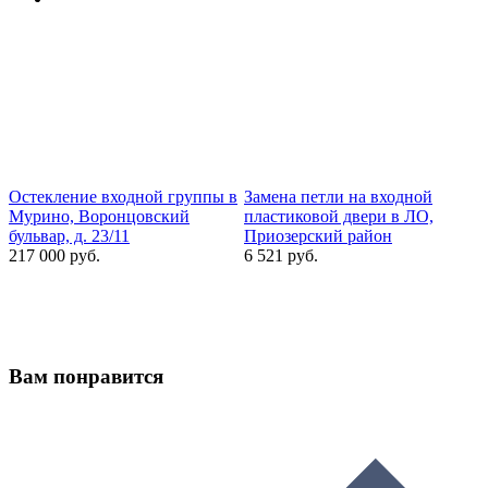
Остекление входной группы в
Замена петли на входной
Мурино, Воронцовский
пластиковой двери в ЛО,
п
бульвар, д. 23/11
Приозерский район
Р
217 000 руб.
6 521 руб.
2
Вам понравится