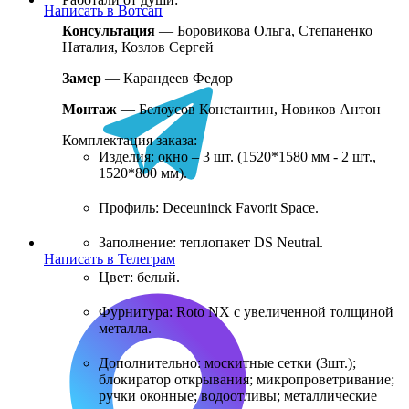
Написать в Вотсап
Консультация
— Боровикова Ольга, Степаненко
Наталия, Козлов Сергей
Замер
—
Карандеев Федор
Монтаж
—
Белоусов Константин, Новиков Антон
Комплектация заказа:
Изделия: окно – 3 шт. (1520*1580 мм - 2 шт.,
1520*800 мм).
Профиль: Deceuninck Favorit Space.
Заполнение: теплопакет DS Neutral.
Написать в Телеграм
Цвет: белый.
Фурнитура: Roto NX с увеличенной толщиной
металла.
Дополнительно: москитные сетки (3шт.);
блокиратор открывания; микропроветривание;
ручки оконные; водоотливы; металлические