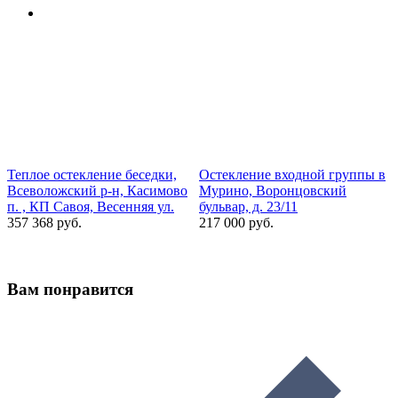
Теплое остекление беседки,
Остекление входной группы в
З
Всеволожский р-н, Касимово
Мурино, Воронцовский
р
п. , КП Савоя, Весенняя ул.
бульвар, д. 23/11
Р
357 368 руб.
217 000 руб.
1
Вам понравится