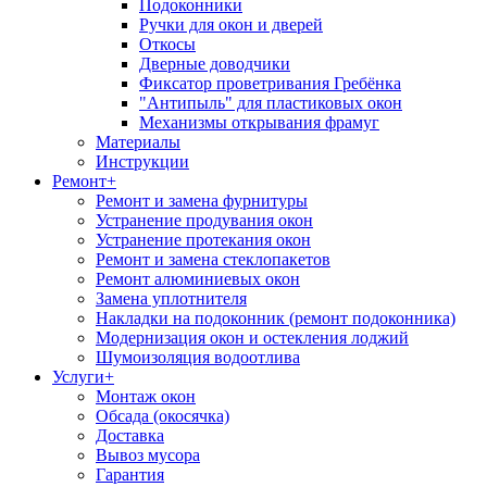
Подоконники
Ручки для окон и дверей
Откосы
Дверные доводчики
Фиксатор проветривания Гребёнка
"Антипыль" для пластиковых окон
Механизмы открывания фрамуг
Материалы
Инструкции
Ремонт
+
Ремонт и замена фурнитуры
Устранение продувания окон
Устранение протекания окон
Ремонт и замена стеклопакетов
Ремонт алюминиевых окон
Замена уплотнителя
Накладки на подоконник (ремонт подоконника)
Модернизация окон и остекления лоджий
Шумоизоляция водоотлива
Услуги
+
Монтаж окон
Обсада (окосячка)
Доставка
Вывоз мусора
Гарантия