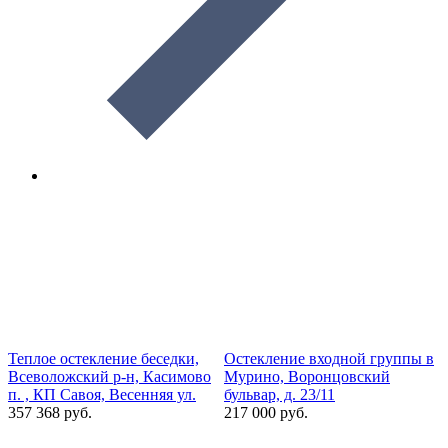
Теплое остекление беседки,
Остекление входной группы в
У
Всеволожский р-н, Касимово
Мурино, Воронцовский
ф
п. , КП Савоя, Весенняя ул.
бульвар, д. 23/11
М
357 368 руб.
217 000 руб.
1