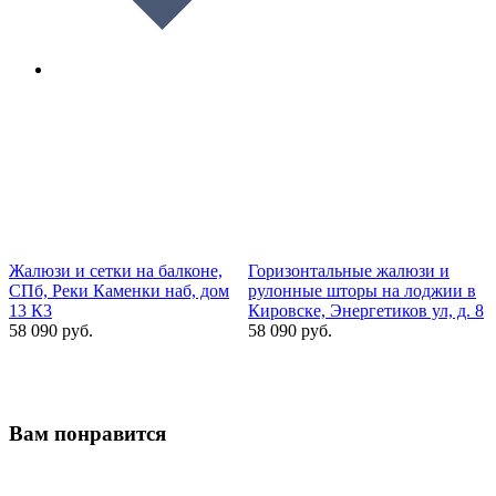
Жалюзи и сетки на балконе,
Горизонтальные жалюзи и
М
СПб, Реки Каменки наб, дом
рулонные шторы на лоджии в
13 К3
Кировске, Энергетиков ул, д. 8
Ц
58 090 руб.
58 090 руб.
4
Вам понравится