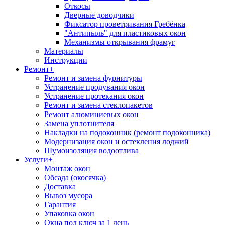
Откосы
Дверные доводчики
Фиксатор проветривания Гребёнка
"Антипыль" для пластиковых окон
Механизмы открывания фрамуг
Материалы
Инструкции
Ремонт
+
Ремонт и замена фурнитуры
Устранение продувания окон
Устранение протекания окон
Ремонт и замена стеклопакетов
Ремонт алюминиевых окон
Замена уплотнителя
Накладки на подоконник (ремонт подоконника)
Модернизация окон и остекления лоджий
Шумоизоляция водоотлива
Услуги
+
Монтаж окон
Обсада (окосячка)
Доставка
Вывоз мусора
Гарантия
Упаковка окон
Окна под ключ за 1 день