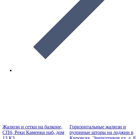
Жалюзи и сетки на балконе,
Горизонтальные жалюзи и
М
СПб, Реки Каменки наб, дом
рулонные шторы на лоджии в
13 К3
Кировске, Энергетиков ул, д. 8
Ц