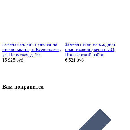
Замена сэндвич-панелей на
Замена петли на входной
З
стеклопакеты, г. Всеволожск,
пластиковой двери в ЛО,
р
ул. Пермская, д. 70
Приозерский район
Р
15 925 руб.
6 521 руб.
1
Вам понравится