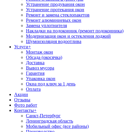
Устранение продувания окон
Устранение протекания окон
Ремонт и замена стеклопакетов
Ремонт алюминиевых окон
Замена уплотнителя
Накладки на подоконник (ремонт подоконника)
Модернизация окон и остекления лоджий
Шумоизоляция водоотлива
Услуги
+
Монтаж окон
Обсада (окосячка)
Доставка
Вывоз мусора
Гарантия
Упаковка окон
Окна под ключ за 1 день
Оплата
Акции
Отзывы
Фото работ
Контакты
+
Санкт-Петербург
Ленинградская область
Мобильный офис (все районы)
Производство