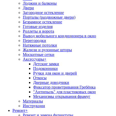
Лоджии и балконы
Двери
Загородное остекление
Порталы (раздвижные двери)
Безрамное остекление
Готовые изделия
Роллеты и ворота
Вывод мобильного кондиционера в окно
Перегородки
Натяжные потолки
Жалюзи и рулонные шторы
Москитные сетки
Аксессуары
+
Детские замки
Подоконники
Ручки для окон и дверей
Откосы
Дверные доводчики
Фиксатор проветривания Гребёнка
"Антипыль" для пластиковых окон
Механизмы открывания фрамуг
Материалы
Инструкции
Ремонт
+
Ремонт и замена фурнитуры