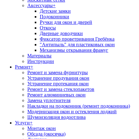
Аксессуары
+
Детские замки
Подоконники
Ручки для окон и дверей
Откосы
Дверные доводчики
Фиксатор проветривания Гребёнка
"Антипыль" для пластиковых окон
Механизмы открывания фрамуг
Материалы
Инструкции
Ремонт
+
Ремонт и замена фурнитуры
Устранение продувания окон
Устранение протекания окон
Ремонт и замена стеклопакетов
Ремонт алюминиевых окон
Замена уплотнителя
Накладки на подоконник (ремонт подоконника)
Модернизация окон и остекления лоджий
Шумоизоляция водоотлива
Услуги
+
Монтаж окон
Обсада (окосячка)