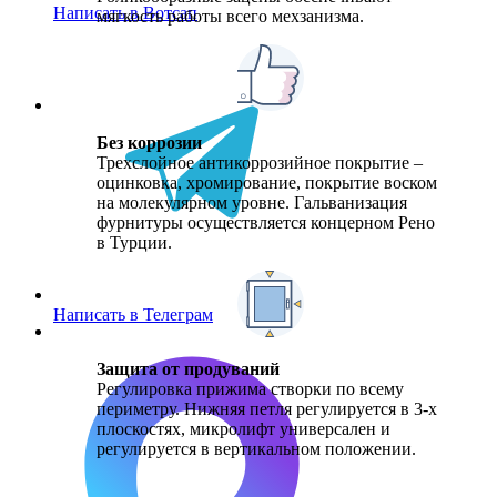
Написать в Вотсап
мягкость работы всего мехзанизма.
Без коррозии
Трехслойное антикоррозийное покрытие –
оцинковка, хромирование, покрытие воском
на молекулярном уровне. Гальванизация
фурнитуры осуществляется концерном Рено
в Турции.
Написать в Телеграм
Защита от продуваний
Регулировка прижима створки по всему
периметру. Нижняя петля регулируется в 3-х
плоскостях, микролифт универсален и
регулируется в вертикальном положении.