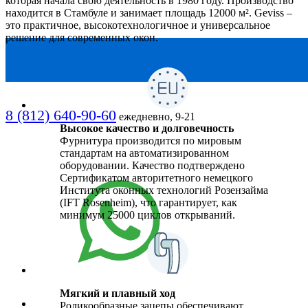
которая начала свою деятельность в 1980 году. Производство
находится в Стамбуле и занимает площадь 12000 м². Geviss –
это практичное, высокотехнологичное и универсальное
решение для современных окон.
8 (812) 640-90-60
ежедневно, 9-21
Высокое качество и долговечность
Фурнитура производится по мировым
стандартам на автоматизированном
оборудовании. Качество подтверждено
Сертификатом авторитетного немецкого
Института оконных технологий Розензайма
(IFT Rosenheim), что гарантирует, как
минимум 25000 циклов открываний.
Мягкий и плавный ход
Роликообразные зацепы обеспечивают