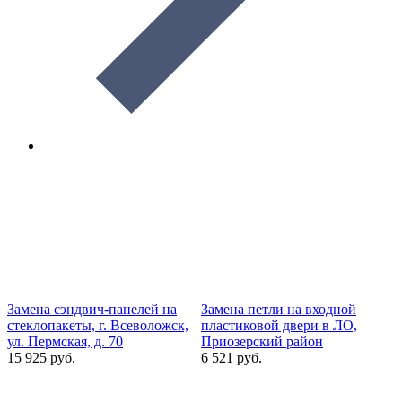
Замена сэндвич-панелей на
Замена петли на входной
З
стеклопакеты, г. Всеволожск,
пластиковой двери в ЛО,
р
ул. Пермская, д. 70
Приозерский район
Р
15 925 руб.
6 521 руб.
1