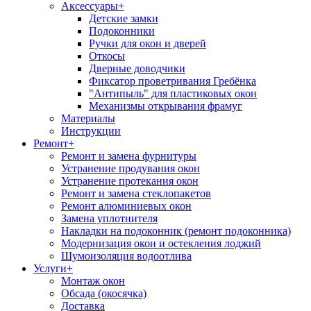
Аксессуары
+
Детские замки
Подоконники
Ручки для окон и дверей
Откосы
Дверные доводчики
Фиксатор проветривания Гребёнка
"Антипыль" для пластиковых окон
Механизмы открывания фрамуг
Материалы
Инструкции
Ремонт
+
Ремонт и замена фурнитуры
Устранение продувания окон
Устранение протекания окон
Ремонт и замена стеклопакетов
Ремонт алюминиевых окон
Замена уплотнителя
Накладки на подоконник (ремонт подоконника)
Модернизация окон и остекления лоджий
Шумоизоляция водоотлива
Услуги
+
Монтаж окон
Обсада (окосячка)
Доставка