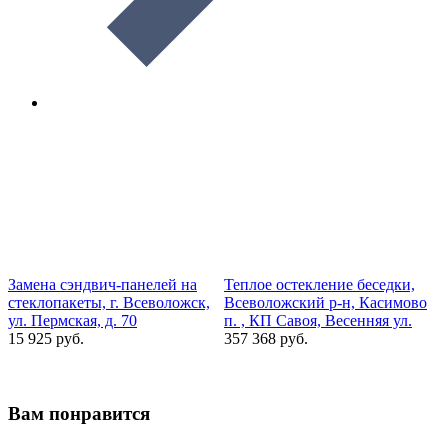
Замена сэндвич-панелей на
Теплое остекление беседки,
О
стеклопакеты, г. Всеволожск,
Всеволожский р-н, Касимово
ул. Пермская, д. 70
п. , КП Савоя, Весенняя ул.
б
15 925 руб.
357 368 руб.
2
Вам понравится