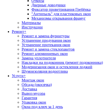
Откосы
Дверные доводчики
Фиксатор проветривания Гребёнка
"Антипыль" для пластиковых окон
Механизмы открывания фрамуг
Материалы
Инструкции
Ремонт
+
Ремонт и замена фурнитуры
Устранение продувания окон
Устранение протекания окон
Ремонт и замена стеклопакетов
Ремонт алюминиевых окон
Замена уплотнителя
Накладки на подоконник (ремонт подоконника)
Модернизация окон и остекления лоджий
Шумоизоляция водоотлива
Услуги
+
Монтаж окон
Обсада (окосячка)
Доставка
Вывоз мусора
Гарантия
Упаковка окон
Окна под ключ за 1 день