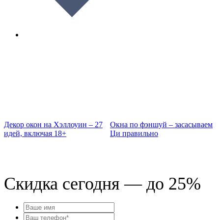
Декор окон на Хэллоуин – 27
Окна по фэншуй – засасываем
И
идей, включая 18+
Ци правильно
п
д
Скидка сегодня — до 25%