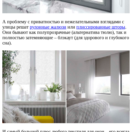
А проблему с приватностью и нежелательными взглядами с
улицы решат
рулонные жалюзи
или
плиссированные шторы
.
Они бывают как полупрозрачные (альтернатива тюлю), так и
полностью затемняющие – блэкаут (для здорового и глубокого
сна).
И самый большой плюс любого текстиля для окон – его всегда