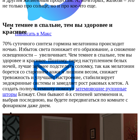
и другим жизненным процессам. А, во-вторых, жалюзи – это
не только про солнце, но и про кое-что еще.
Чем темнее в спальне, тем вы здоровее и
красивее
Написать в Макс
70% суточного синтеза гормона мелатонина происходит
ночью. Избыток света понижает его образование, а снижение
освещенности – увеличивает. Чем темнее в спальне, тем вы
здоровее и красивее. Поэтому, перед наступлением белых
ночей, лучше заранее подстелить соломку, так как мелатонин
борется со старением кожи и лишним весом, снижает
тревожность и улучшает настроение, стабилизирует
эндокринные системы и замедляет рост раковых клеток. А
создать полную темноту помогут
затемняющие рулонные
шторы
Блэкаут. Они бывают 4-х степеней затемнения и,
выбрав последнюю, вы будете передвигаться по комнате с
фонариком даже днем.
Написать письмо