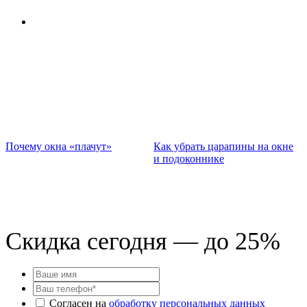
Почему окна «плачут»
Как убрать царапины на окне
П
и подоконнике
д
Скидка сегодня — до 25%
Согласен на
обработку персональных данных