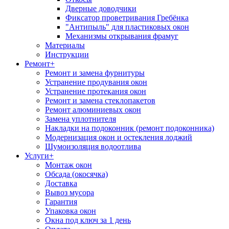
Дверные доводчики
Фиксатор проветривания Гребёнка
"Антипыль" для пластиковых окон
Механизмы открывания фрамуг
Материалы
Инструкции
Ремонт
+
Ремонт и замена фурнитуры
Устранение продувания окон
Устранение протекания окон
Ремонт и замена стеклопакетов
Ремонт алюминиевых окон
Замена уплотнителя
Накладки на подоконник (ремонт подоконника)
Модернизация окон и остекления лоджий
Шумоизоляция водоотлива
Услуги
+
Монтаж окон
Обсада (окосячка)
Доставка
Вывоз мусора
Гарантия
Упаковка окон
Окна под ключ за 1 день